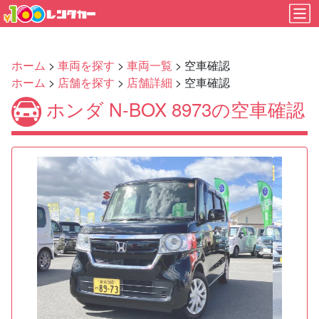
ホーム
>
車両を探す
>
車両一覧
> 空車確認
ホーム
>
店舗を探す
>
店舗詳細
> 空車確認
ホンダ N-BOX 8973の空車確認
Previous
Next