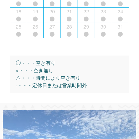
18
19
20
21
22
23
24
25
26
27
28
29
30
31
◯・・・空き有り
×・・・空き無し
△・・・時間により空き有り
-・・・定休日または営業時間外