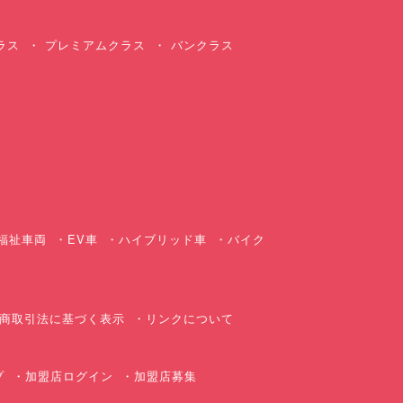
ラス
プレミアムクラス
バンクラス
ス
福祉車両
EV車
ハイブリッド車
バイク
商取引法に基づく表示
リンクについて
プ
加盟店ログイン
加盟店募集