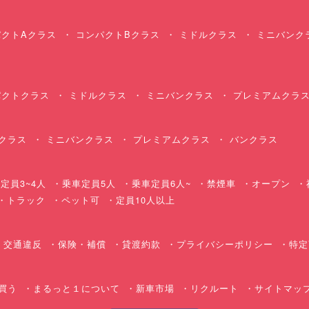
クトAクラス
コンパクトBクラス
ミドルクラス
ミニバンク
クトクラス
ミドルクラス
ミニバンクラス
プレミアムクラ
クラス
ミニバンクラス
プレミアムクラス
バンクラス
定員3~4人
乗車定員5人
乗車定員6人~
禁煙車
オープン
・トラック
ペット可
定員10人以上
交通違反
保険・補償
貸渡約款
プライバシーポリシー
特定
買う
まるっと１について
新車市場
リクルート
サイトマッ