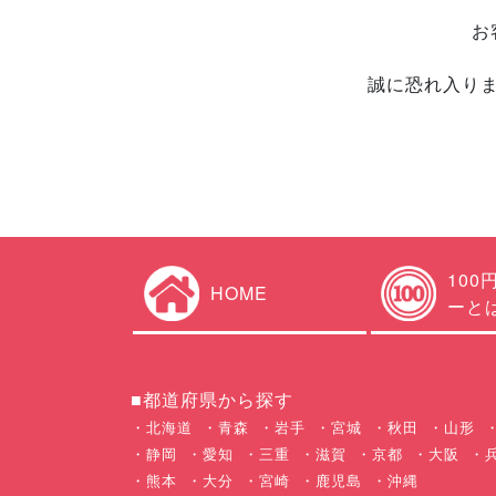
お
誠に恐れ入り
100
HOME
ーと
■都道府県から探す
北海道
青森
岩手
宮城
秋田
山形
静岡
愛知
三重
滋賀
京都
大阪
熊本
大分
宮崎
鹿児島
沖縄