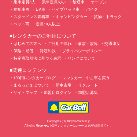
乗車定員5人
乗車定員6人~
禁煙車
オープン
福祉車両
EV車
ハイブリッド車
バイク
スタッドレス装着車
キャンピングカー
貨物・トラック
ペット可
定員10人以上
■レンタカーのご利用について
はじめての方へ
ご利用の流れ
事故・故障
交通違反
保険・補償
貸渡約款
プライバシーポリシー
特定商取引法に基づく表示
リンクについて
■関連コンテンツ
100円レンタカーブログ
レンタカー・中古車を買う
まるっと１について
新車市場
リクルート
サイトマップ
加盟店ログイン
加盟店募集
Copyrights (C) 100yen-rentacar.jp
Allrights Reserved. 100円レンタカーはカーベルの登録商標です。