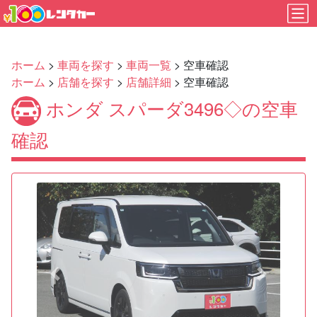
ホーム
>
車両を探す
>
車両一覧
> 空車確認
ホーム
>
店舗を探す
>
店舗詳細
> 空車確認
ホンダ スパーダ3496◇の空車
確認
Previous
Next