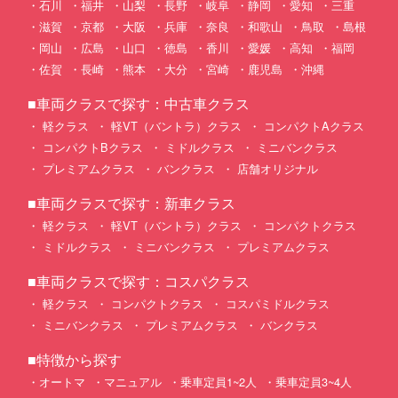
石川
福井
山梨
長野
岐阜
静岡
愛知
三重
滋賀
京都
大阪
兵庫
奈良
和歌山
鳥取
島根
岡山
広島
山口
徳島
香川
愛媛
高知
福岡
佐賀
長崎
熊本
大分
宮崎
鹿児島
沖縄
■車両クラスで探す：中古車クラス
軽クラス
軽VT（バントラ）クラス
コンパクトAクラス
コンパクトBクラス
ミドルクラス
ミニバンクラス
プレミアムクラス
バンクラス
店舗オリジナル
■車両クラスで探す：新車クラス
軽クラス
軽VT（バントラ）クラス
コンパクトクラス
ミドルクラス
ミニバンクラス
プレミアムクラス
■車両クラスで探す：コスパクラス
軽クラス
コンパクトクラス
コスパミドルクラス
ミニバンクラス
プレミアムクラス
バンクラス
■特徴から探す
オートマ
マニュアル
乗車定員1~2人
乗車定員3~4人