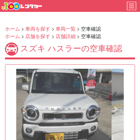
ホーム
>
車両を探す
>
車両一覧
> 空車確認
ホーム
>
店舗を探す
>
店舗詳細
> 空車確認
スズキ ハスラーの空車確認
Previous
Next