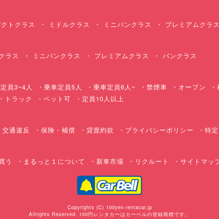
クトクラス
ミドルクラス
ミニバンクラス
プレミアムクラ
クラス
ミニバンクラス
プレミアムクラス
バンクラス
定員3~4人
乗車定員5人
乗車定員6人~
禁煙車
オープン
・トラック
ペット可
定員10人以上
交通違反
保険・補償
貸渡約款
プライバシーポリシー
特定
買う
まるっと１について
新車市場
リクルート
サイトマッ
Copyrights (C) 100yen-rentacar.jp
Allrights Reserved. 100円レンタカーはカーベルの登録商標です。