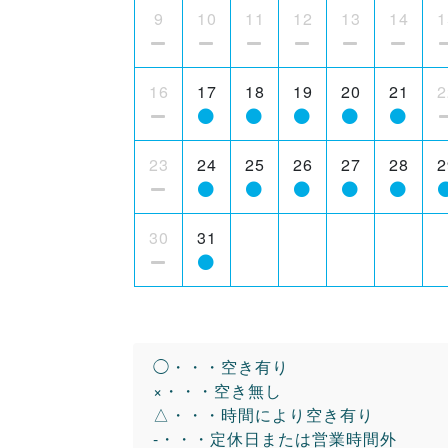
9
10
11
12
13
14
1
16
17
18
19
20
21
2
23
24
25
26
27
28
2
30
31
◯・・・空き有り
×・・・空き無し
△・・・時間により空き有り
-・・・定休日または営業時間外