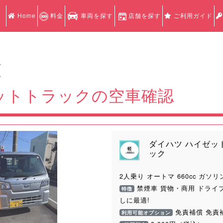
Home
料金
車両を探す
店舗を探す
ご利用ガイド
認
認
ットトラックの空車確認
ダイハツ ハイゼッ
ック
2人乗り オートマ 660cc ガソリ
禁煙車 貨物・商用 ドライ
特徴
Next
しに最適!
免責補償 免責
利用可能オプション