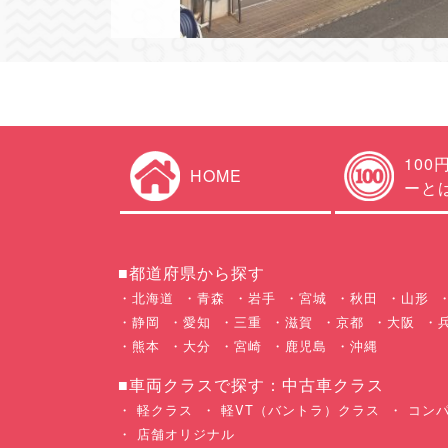
100
HOME
ーと
■都道府県から探す
北海道
青森
岩手
宮城
秋田
山形
静岡
愛知
三重
滋賀
京都
大阪
熊本
大分
宮崎
鹿児島
沖縄
■車両クラスで探す：中古車クラス
軽クラス
軽VT（バントラ）クラス
コンパ
店舗オリジナル