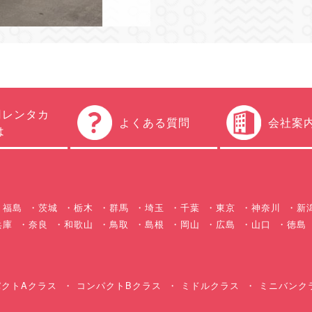
円レンタカ
よくある質問
会社案
は
福島
茨城
栃木
群馬
埼玉
千葉
東京
神奈川
新
兵庫
奈良
和歌山
鳥取
島根
岡山
広島
山口
徳島
クトAクラス
コンパクトBクラス
ミドルクラス
ミニバンク