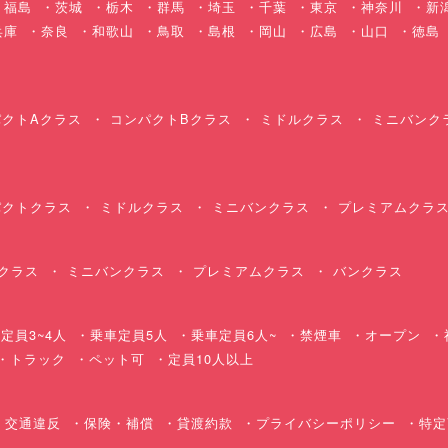
福島
茨城
栃木
群馬
埼玉
千葉
東京
神奈川
新
兵庫
奈良
和歌山
鳥取
島根
岡山
広島
山口
徳島
クトAクラス
コンパクトBクラス
ミドルクラス
ミニバンク
クトクラス
ミドルクラス
ミニバンクラス
プレミアムクラ
クラス
ミニバンクラス
プレミアムクラス
バンクラス
定員3~4人
乗車定員5人
乗車定員6人~
禁煙車
オープン
・トラック
ペット可
定員10人以上
交通違反
保険・補償
貸渡約款
プライバシーポリシー
特定