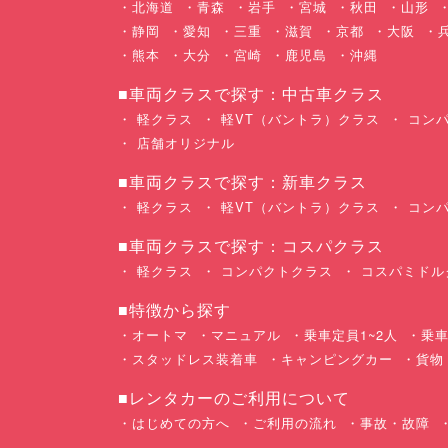
北海道
青森
岩手
宮城
秋田
山形
静岡
愛知
三重
滋賀
京都
大阪
熊本
大分
宮崎
鹿児島
沖縄
■車両クラスで探す：中古車クラス
軽クラス
軽VT（バントラ）クラス
コンパ
店舗オリジナル
■車両クラスで探す：新車クラス
軽クラス
軽VT（バントラ）クラス
コンパ
■車両クラスで探す：コスパクラス
軽クラス
コンパクトクラス
コスパミドル
■特徴から探す
オートマ
マニュアル
乗車定員1~2人
乗車
スタッドレス装着車
キャンピングカー
貨物
■レンタカーのご利用について
はじめての方へ
ご利用の流れ
事故・故障