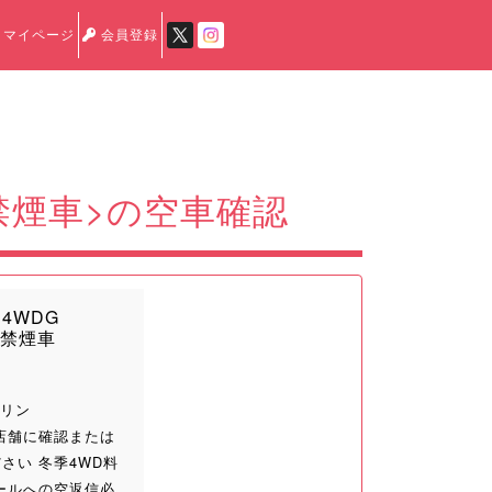
マイページ
会員登録
禁煙車>の空車確認
4WDG
<禁煙車
ソリン
店舗に確認または
さい 冬季4WD料
ールへの空返信必