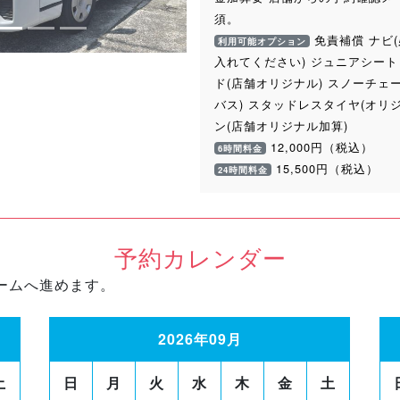
須。
免責補償 ナビ(
利用可能オプション
入れてください) ジュニアシート
ド(店舗オリジナル) スノーチェ
バス) スタッドレスタイヤ(オリ
ン(店舗オリジナル加算)
12,000円（税込）
6時間料金
15,500円（税込）
24時間料金
予約カレンダー
ームへ進めます。
2026年09月
土
日
月
火
水
木
金
土