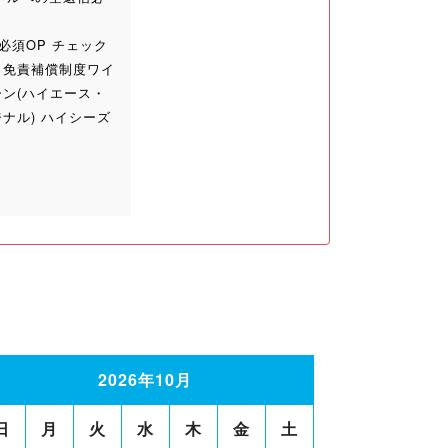
必須OP チェック
 免責補償制度ワイ
ーン(ハイエース・
ジナル) ハイシーズ
2026年10月
日
月
火
水
木
金
土