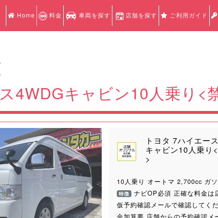
Home
料金
車両を探す
店舗を探す
ご利用ガイド
認
認
ス4WDGキャビン10人乗り<
トヨタ 7ハイエース
キャビン10人乗り
>
10人乗り オートマ 2,700cc ガ
Next
ナビOP必須 正確な料金は
特徴
仮予約確認メールで確認してくだ
金加算要 店舗からの予約確認メ