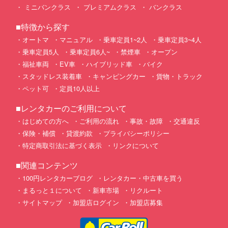
ミニバンクラス
プレミアムクラス
バンクラス
■特徴から探す
オートマ
マニュアル
乗車定員1~2人
乗車定員3~4人
乗車定員5人
乗車定員6人~
禁煙車
オープン
福祉車両
EV車
ハイブリッド車
バイク
スタッドレス装着車
キャンピングカー
貨物・トラック
ペット可
定員10人以上
■レンタカーのご利用について
はじめての方へ
ご利用の流れ
事故・故障
交通違反
保険・補償
貸渡約款
プライバシーポリシー
特定商取引法に基づく表示
リンクについて
■関連コンテンツ
100円レンタカーブログ
レンタカー・中古車を買う
まるっと１について
新車市場
リクルート
サイトマップ
加盟店ログイン
加盟店募集