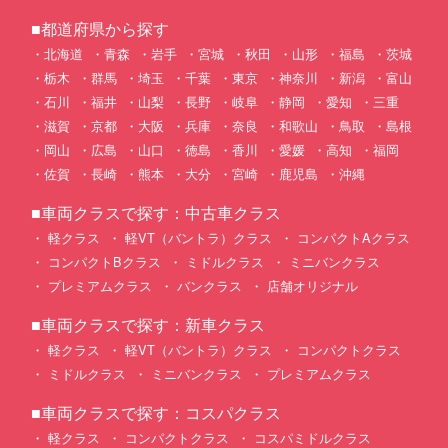
■都道府県から探す
北海道
青森
岩手
宮城
秋田
山形
福島
茨城
栃木
群馬
埼玉
千葉
東京
神奈川
新潟
富山
石川
福井
山梨
長野
岐阜
静岡
愛知
三重
滋賀
京都
大阪
兵庫
奈良
和歌山
鳥取
島根
岡山
広島
山口
徳島
香川
愛媛
高知
福岡
佐賀
長崎
熊本
大分
宮崎
鹿児島
沖縄
■車両クラスで探す：中古車クラス
軽クラス
軽VT（バントラ）クラス
コンパクトAクラス
コンパクトBクラス
ミドルクラス
ミニバンクラス
プレミアムクラス
バンクラス
店舗オリジナル
■車両クラスで探す：新車クラス
軽クラス
軽VT（バントラ）クラス
コンパクトクラス
ミドルクラス
ミニバンクラス
プレミアムクラス
■車両クラスで探す：コスパクラス
軽クラス
コンパクトクラス
コスパミドルクラス