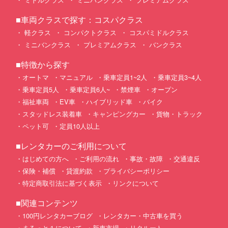
■車両クラスで探す：コスパクラス
軽クラス
コンパクトクラス
コスパミドルクラス
ミニバンクラス
プレミアムクラス
バンクラス
■特徴から探す
オートマ
マニュアル
乗車定員1~2人
乗車定員3~4人
乗車定員5人
乗車定員6人~
禁煙車
オープン
福祉車両
EV車
ハイブリッド車
バイク
スタッドレス装着車
キャンピングカー
貨物・トラック
ペット可
定員10人以上
■レンタカーのご利用について
はじめての方へ
ご利用の流れ
事故・故障
交通違反
保険・補償
貸渡約款
プライバシーポリシー
特定商取引法に基づく表示
リンクについて
■関連コンテンツ
100円レンタカーブログ
レンタカー・中古車を買う
まるっと１について
新車市場
リクルート