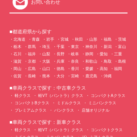
お問い合わせ
■都道府県から探す
北海道
青森
岩手
宮城
秋田
山形
福島
茨城
栃木
群馬
埼玉
千葉
東京
神奈川
新潟
富山
石川
福井
山梨
長野
岐阜
静岡
愛知
三重
滋賀
京都
大阪
兵庫
奈良
和歌山
鳥取
島根
岡山
広島
山口
徳島
香川
愛媛
高知
福岡
佐賀
長崎
熊本
大分
宮崎
鹿児島
沖縄
■車両クラスで探す：中古車クラス
軽クラス
軽VT（バントラ）クラス
コンパクトAクラス
コンパクトBクラス
ミドルクラス
ミニバンクラス
プレミアムクラス
バンクラス
店舗オリジナル
■車両クラスで探す：新車クラス
軽クラス
軽VT（バントラ）クラス
コンパクトクラス
ミドルクラス
ミニバンクラス
プレミアムクラス