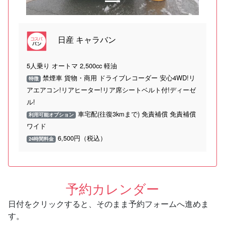
日産 キャラバン
5人乗り オートマ 2,500cc 軽油
禁煙車 貨物・商用 ドライブレコーダー 安心4WD!リ
特徴
アエアコン!リアヒーター!リア席シートベルト付!ディーゼ
ル!
車宅配(往復3kmまで) 免責補償 免責補償
利用可能オプション
ワイド
6,500円（税込）
24時間料金
予約カレンダー
日付をクリックすると、そのまま予約フォームへ進めま
す。