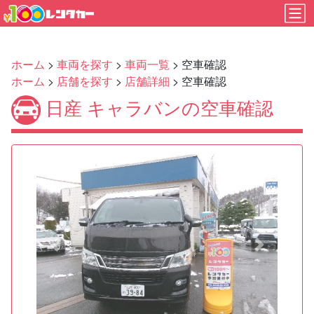
ホーム
>
車両を探す
>
車両一覧
> 空車確認
ホーム
>
店舗を探す
>
店舗詳細
> 空車確認
日産 キャラバンの空車確認
Previous
Next