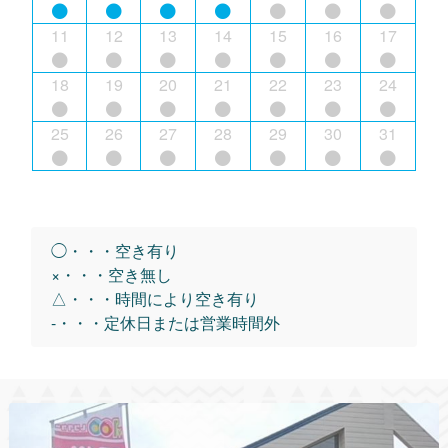
11
12
13
14
15
16
17
18
19
20
21
22
23
24
25
26
27
28
29
30
31
◯・・・空き有り
×・・・空き無し
△・・・時間により空き有り
-・・・定休日または営業時間外