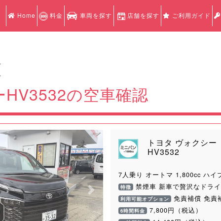
Home
料金
車両を探す
店舗を探す
ご利用ガイド
認
認
HV3532の空車確認
トヨタ ヴォクシー
HV3532
7人乗り オートマ 1,800cc ハ
禁煙車 新車で贅沢なドライ
特徴
Next
免責補償 免責
利用可能オプション
7,800円（税込）
6時間料金