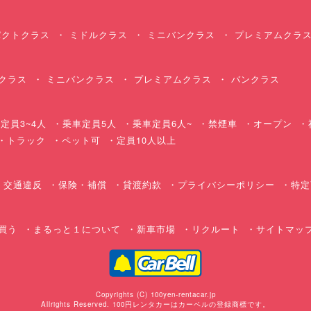
クトクラス
ミドルクラス
ミニバンクラス
プレミアムクラ
クラス
ミニバンクラス
プレミアムクラス
バンクラス
定員3~4人
乗車定員5人
乗車定員6人~
禁煙車
オープン
・トラック
ペット可
定員10人以上
交通違反
保険・補償
貸渡約款
プライバシーポリシー
特定
買う
まるっと１について
新車市場
リクルート
サイトマッ
Copyrights (C) 100yen-rentacar.jp
Allrights Reserved. 100円レンタカーはカーベルの登録商標です。