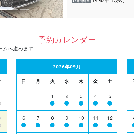
14,400円（税込）
24時間料金
予約カレンダー
ームへ進めます。
2026年09月
土
日
月
火
水
木
金
土
1
1
2
3
4
5
8
6
7
8
9
10
11
12