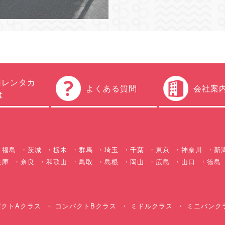
円レンタカ
よくある質問
会社案
は
福島
茨城
栃木
群馬
埼玉
千葉
東京
神奈川
新
兵庫
奈良
和歌山
鳥取
島根
岡山
広島
山口
徳島
クトAクラス
コンパクトBクラス
ミドルクラス
ミニバンク