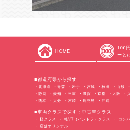
100
HOME
ーと
■都道府県から探す
北海道
青森
岩手
宮城
秋田
山形
静岡
愛知
三重
滋賀
京都
大阪
熊本
大分
宮崎
鹿児島
沖縄
■車両クラスで探す：中古車クラス
軽クラス
軽VT（バントラ）クラス
コンパ
店舗オリジナル