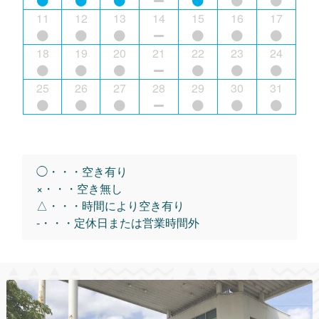
11
12
13
14
15
16
17
18
19
20
21
22
23
24
25
26
27
28
29
30
31
◯・・・空き有り
×・・・空き無し
△・・・時間により空き有り
-・・・定休日または営業時間外