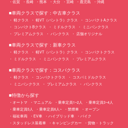
佐賀
長崎
熊本
大分
宮崎
鹿児島
沖縄
■車両クラスで探す：中古車クラス
軽クラス
軽VT（バントラ）クラス
コンパクトAクラス
コンパクトBクラス
ミドルクラス
ミニバンクラス
プレミアムクラス
バンクラス
店舗オリジナル
■車両クラスで探す：新車クラス
軽クラス
軽VT（バントラ）クラス
コンパクトクラス
ミドルクラス
ミニバンクラス
プレミアムクラス
■車両クラスで探す：コスパクラス
軽クラス
コンパクトクラス
コスパミドルクラス
ミニバンクラス
プレミアムクラス
バンクラス
■特徴から探す
オートマ
マニュアル
乗車定員1~2人
乗車定員3~4人
乗車定員5人
乗車定員6人~
禁煙車
オープン
福祉車両
EV車
ハイブリッド車
バイク
スタッドレス装着車
キャンピングカー
貨物・トラック