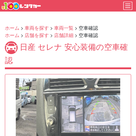
ホーム
>
車両を探す
>
車両一覧
> 空車確認
ホーム
>
店舗を探す
>
店舗詳細
> 空車確認
日産 セレナ 安心装備の空車確
認
Previous
Next