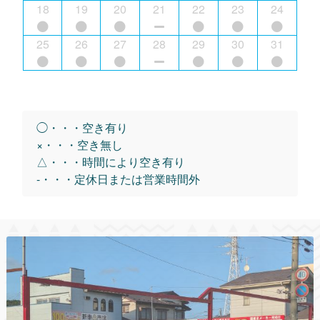
18
19
20
21
22
23
24
25
26
27
28
29
30
31
◯・・・空き有り
×・・・空き無し
△・・・時間により空き有り
-・・・定休日または営業時間外