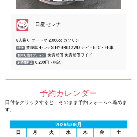
日産 セレナ
8人乗り オートマ 2,000cc ガソリン
禁煙車 セレナS-HYBRID 2WD ナビ・ETC・FF車
特徴
免責補償 免責補償ワイド
利用可能オプション
6,200円（税込）
24時間料金
予約カレンダー
日付をクリックすると、そのまま予約フォームへ進めま
す。
2026年08月
日
月
火
水
木
金
土