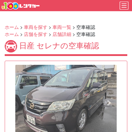
ホーム
>
車両を探す
>
車両一覧
> 空車確認
ホーム
>
店舗を探す
>
店舗詳細
> 空車確認
日産 セレナの空車確認
Previous
Next