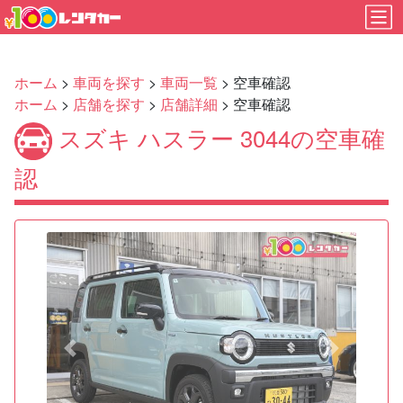
ホーム
>
車両を探す
>
車両一覧
> 空車確認
ホーム
>
店舗を探す
>
店舗詳細
> 空車確認
スズキ ハスラー 3044の空車確
認
Previous
Next