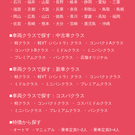
石川
福井
山梨
長野
岐阜
静岡
愛知
三重
滋賀
京都
大阪
兵庫
奈良
和歌山
鳥取
島根
岡山
広島
山口
徳島
香川
愛媛
高知
福岡
佐賀
長崎
熊本
大分
宮崎
鹿児島
沖縄
■車両クラスで探す：中古車クラス
軽クラス
軽VT（バントラ）クラス
コンパクトAクラス
コンパクトBクラス
ミドルクラス
ミニバンクラス
プレミアムクラス
バンクラス
店舗オリジナル
■車両クラスで探す：新車クラス
軽クラス
軽VT（バントラ）クラス
コンパクトクラス
ミドルクラス
ミニバンクラス
プレミアムクラス
■車両クラスで探す：コスパクラス
軽クラス
コンパクトクラス
コスパミドルクラス
ミニバンクラス
プレミアムクラス
バンクラス
■特徴から探す
オートマ
マニュアル
乗車定員1~2人
乗車定員3~4人