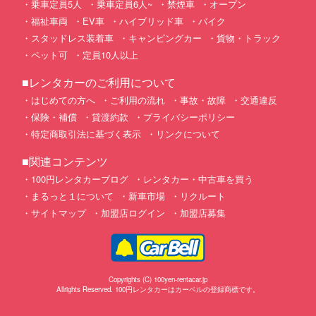
乗車定員5人
乗車定員6人~
禁煙車
オープン
福祉車両
EV車
ハイブリッド車
バイク
スタッドレス装着車
キャンピングカー
貨物・トラック
ペット可
定員10人以上
■レンタカーのご利用について
はじめての方へ
ご利用の流れ
事故・故障
交通違反
保険・補償
貸渡約款
プライバシーポリシー
特定商取引法に基づく表示
リンクについて
■関連コンテンツ
100円レンタカーブログ
レンタカー・中古車を買う
まるっと１について
新車市場
リクルート
サイトマップ
加盟店ログイン
加盟店募集
Copyrights (C) 100yen-rentacar.jp
Allrights Reserved. 100円レンタカーはカーベルの登録商標です。