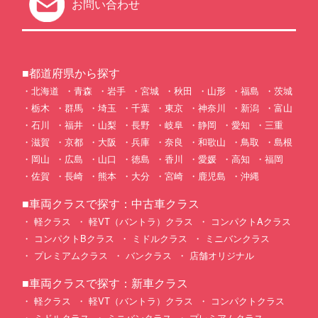
お問い合わせ
■都道府県から探す
北海道
青森
岩手
宮城
秋田
山形
福島
茨城
栃木
群馬
埼玉
千葉
東京
神奈川
新潟
富山
石川
福井
山梨
長野
岐阜
静岡
愛知
三重
滋賀
京都
大阪
兵庫
奈良
和歌山
鳥取
島根
岡山
広島
山口
徳島
香川
愛媛
高知
福岡
佐賀
長崎
熊本
大分
宮崎
鹿児島
沖縄
■車両クラスで探す：中古車クラス
軽クラス
軽VT（バントラ）クラス
コンパクトAクラス
コンパクトBクラス
ミドルクラス
ミニバンクラス
プレミアムクラス
バンクラス
店舗オリジナル
■車両クラスで探す：新車クラス
軽クラス
軽VT（バントラ）クラス
コンパクトクラス
ミドルクラス
ミニバンクラス
プレミアムクラス