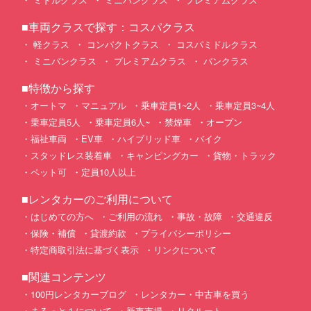
■車両クラスで探す：コスパクラス
軽クラス
コンパクトクラス
コスパミドルクラス
ミニバンクラス
プレミアムクラス
バンクラス
■特徴から探す
オートマ
マニュアル
乗車定員1~2人
乗車定員3~4人
乗車定員5人
乗車定員6人~
禁煙車
オープン
福祉車両
EV車
ハイブリッド車
バイク
スタッドレス装着車
キャンピングカー
貨物・トラック
ペット可
定員10人以上
■レンタカーのご利用について
はじめての方へ
ご利用の流れ
事故・故障
交通違反
保険・補償
貸渡約款
プライバシーポリシー
特定商取引法に基づく表示
リンクについて
■関連コンテンツ
100円レンタカーブログ
レンタカー・中古車を買う
まるっと１について
新車市場
リクルート