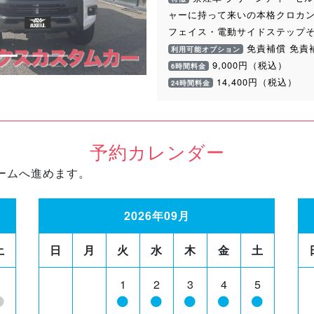
ャーに持って来いの本格クロカン4
フェイス・電動サイドステップ
免責補償 免責
利用可能オプション
9,000円（税込）
6時間料金
14,400円（税込）
24時間料金
予約カレンダー
ームへ進めます。
2026年09月
土
日
月
火
水
木
金
土
1
1
2
3
4
5