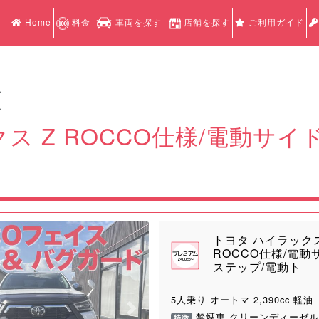
Home
料金
車両を探す
店舗を探す
ご利用ガイド
認
認
ス Z ROCCO仕様/電動サ
トヨタ ハイラックス
ROCCO仕様/電動
ステップ/電動ト
5人乗り オートマ 2,390cc 軽油
Next
禁煙車 クリーンディーゼル
特徴