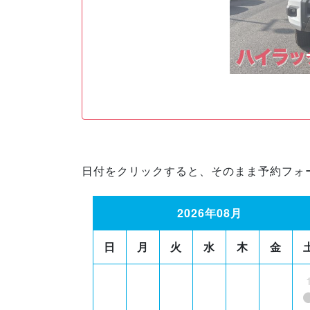
日付をクリックすると、そのまま予約フォ
2026年08月
日
月
火
水
木
金