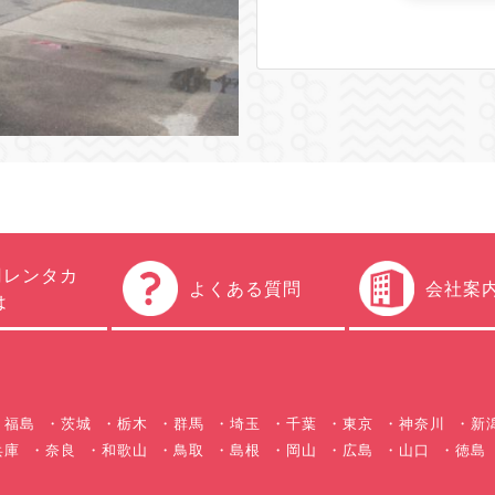
円レンタカ
よくある質問
会社案
は
福島
茨城
栃木
群馬
埼玉
千葉
東京
神奈川
新
兵庫
奈良
和歌山
鳥取
島根
岡山
広島
山口
徳島