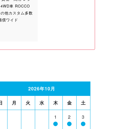
WD車 ROCCO
その他カスタム多数
補償ワイド
2026年10月
日
月
火
水
木
金
土
1
2
3