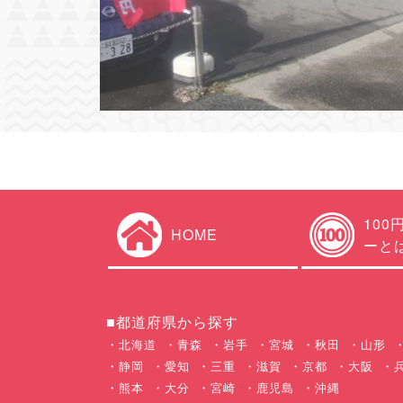
100
HOME
ーと
■都道府県から探す
北海道
青森
岩手
宮城
秋田
山形
静岡
愛知
三重
滋賀
京都
大阪
熊本
大分
宮崎
鹿児島
沖縄