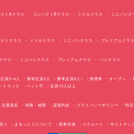
クトAクラス
コンパクトBクラス
ミドルクラス
ミニバンク
クトクラス
ミドルクラス
ミニバンクラス
プレミアムクラ
クラス
ミニバンクラス
プレミアムクラス
バンクラス
定員3~4人
乗車定員5人
乗車定員6人~
禁煙車
オープン
・トラック
ペット可
定員10人以上
交通違反
保険・補償
貸渡約款
プライバシーポリシー
特定
買う
まるっと１について
新車市場
リクルート
サイトマッ