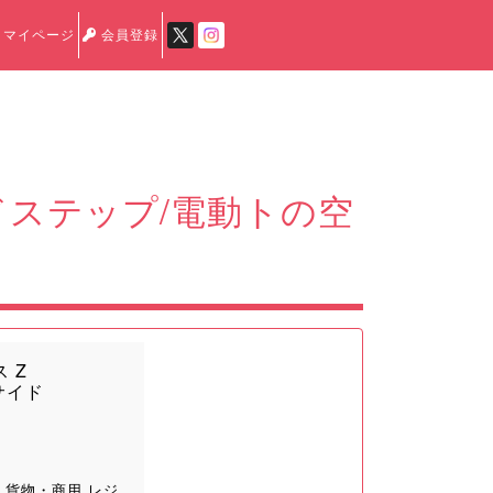
マイページ
会員登録
イドステップ/電動トの空
 Z
サイド
 貨物・商用 レジ