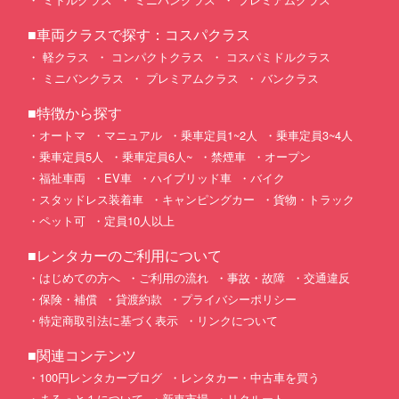
■車両クラスで探す：コスパクラス
軽クラス
コンパクトクラス
コスパミドルクラス
ミニバンクラス
プレミアムクラス
バンクラス
■特徴から探す
オートマ
マニュアル
乗車定員1~2人
乗車定員3~4人
乗車定員5人
乗車定員6人~
禁煙車
オープン
福祉車両
EV車
ハイブリッド車
バイク
スタッドレス装着車
キャンピングカー
貨物・トラック
ペット可
定員10人以上
■レンタカーのご利用について
はじめての方へ
ご利用の流れ
事故・故障
交通違反
保険・補償
貸渡約款
プライバシーポリシー
特定商取引法に基づく表示
リンクについて
■関連コンテンツ
100円レンタカーブログ
レンタカー・中古車を買う
まるっと１について
新車市場
リクルート