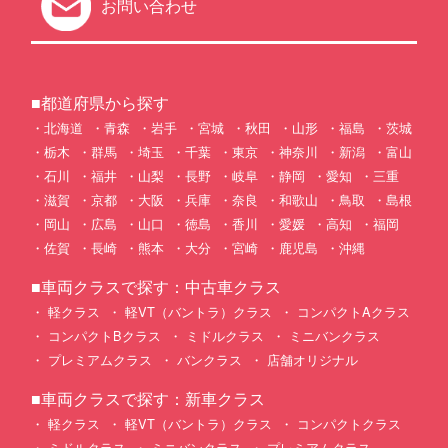
お問い合わせ
■都道府県から探す
北海道
青森
岩手
宮城
秋田
山形
福島
茨城
栃木
群馬
埼玉
千葉
東京
神奈川
新潟
富山
石川
福井
山梨
長野
岐阜
静岡
愛知
三重
滋賀
京都
大阪
兵庫
奈良
和歌山
鳥取
島根
岡山
広島
山口
徳島
香川
愛媛
高知
福岡
佐賀
長崎
熊本
大分
宮崎
鹿児島
沖縄
■車両クラスで探す：中古車クラス
軽クラス
軽VT（バントラ）クラス
コンパクトAクラス
コンパクトBクラス
ミドルクラス
ミニバンクラス
プレミアムクラス
バンクラス
店舗オリジナル
■車両クラスで探す：新車クラス
軽クラス
軽VT（バントラ）クラス
コンパクトクラス
ミドルクラス
ミニバンクラス
プレミアムクラス