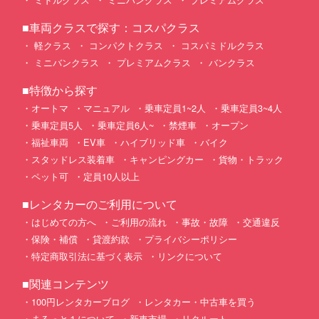
■車両クラスで探す：コスパクラス
軽クラス
コンパクトクラス
コスパミドルクラス
ミニバンクラス
プレミアムクラス
バンクラス
■特徴から探す
オートマ
マニュアル
乗車定員1~2人
乗車定員3~4人
乗車定員5人
乗車定員6人~
禁煙車
オープン
福祉車両
EV車
ハイブリッド車
バイク
スタッドレス装着車
キャンピングカー
貨物・トラック
ペット可
定員10人以上
■レンタカーのご利用について
はじめての方へ
ご利用の流れ
事故・故障
交通違反
保険・補償
貸渡約款
プライバシーポリシー
特定商取引法に基づく表示
リンクについて
■関連コンテンツ
100円レンタカーブログ
レンタカー・中古車を買う
まるっと１について
新車市場
リクルート