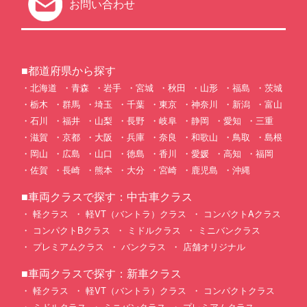
お問い合わせ
■都道府県から探す
北海道
青森
岩手
宮城
秋田
山形
福島
茨城
栃木
群馬
埼玉
千葉
東京
神奈川
新潟
富山
石川
福井
山梨
長野
岐阜
静岡
愛知
三重
滋賀
京都
大阪
兵庫
奈良
和歌山
鳥取
島根
岡山
広島
山口
徳島
香川
愛媛
高知
福岡
佐賀
長崎
熊本
大分
宮崎
鹿児島
沖縄
■車両クラスで探す：中古車クラス
軽クラス
軽VT（バントラ）クラス
コンパクトAクラス
コンパクトBクラス
ミドルクラス
ミニバンクラス
プレミアムクラス
バンクラス
店舗オリジナル
■車両クラスで探す：新車クラス
軽クラス
軽VT（バントラ）クラス
コンパクトクラス
ミドルクラス
ミニバンクラス
プレミアムクラス