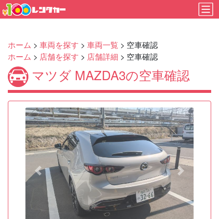
ホーム
>
車両を探す
>
車両一覧
> 空車確認
ホーム
>
店舗を探す
>
店舗詳細
> 空車確認
マツダ MAZDA3の空車確認
Previous
Next