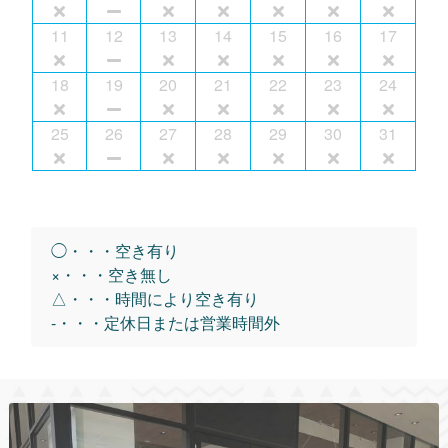
11
12
13
14
15
16
17
18
19
20
21
22
23
24
25
26
27
28
29
30
31
◯・・・空き有り
×・・・空き無し
△・・・時間により空き有り
-・・・定休日または営業時間外