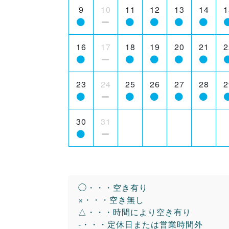
9
10
11
12
13
14
1
16
17
18
19
20
21
2
23
24
25
26
27
28
2
30
31
◯・・・空き有り
×・・・空き無し
△・・・時間により空き有り
-・・・定休日または営業時間外