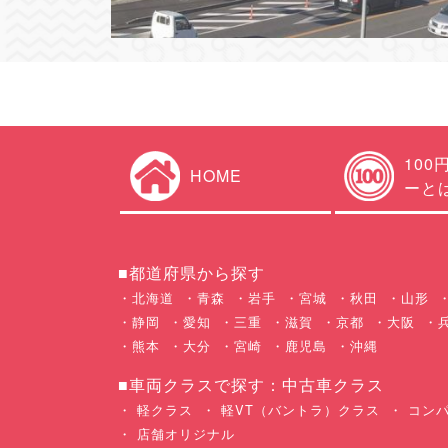
100
HOME
ーと
■都道府県から探す
北海道
青森
岩手
宮城
秋田
山形
静岡
愛知
三重
滋賀
京都
大阪
熊本
大分
宮崎
鹿児島
沖縄
■車両クラスで探す：中古車クラス
軽クラス
軽VT（バントラ）クラス
コンパ
店舗オリジナル