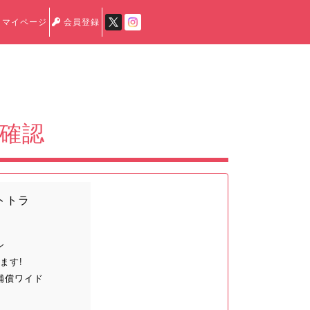
マイページ
会員登録
車確認
トトラ
ン
ます!
補償ワイド