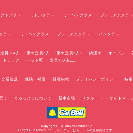
クトクラス
ミドルクラス
ミニバンクラス
プレミアムクラ
クラス
ミニバンクラス
プレミアムクラス
バンクラス
定員3~4人
乗車定員5人
乗車定員6人~
禁煙車
オープン
・トラック
ペット可
定員10人以上
交通違反
保険・補償
貸渡約款
プライバシーポリシー
特定
買う
まるっと１について
新車市場
リクルート
サイトマッ
Copyrights (C) 100yen-rentacar.jp
Allrights Reserved. 100円レンタカーはカーベルの登録商標です。