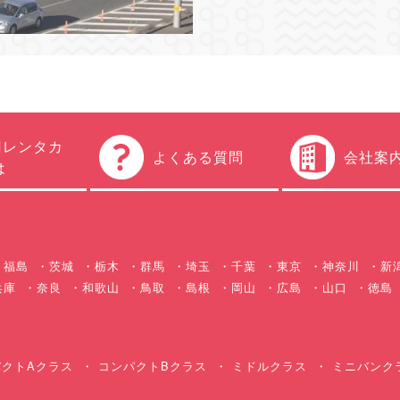
円レンタカ
よくある質問
会社案
は
福島
茨城
栃木
群馬
埼玉
千葉
東京
神奈川
新
兵庫
奈良
和歌山
鳥取
島根
岡山
広島
山口
徳島
クトAクラス
コンパクトBクラス
ミドルクラス
ミニバンク