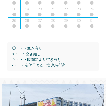
18
19
20
21
22
23
24
25
26
27
28
29
30
31
◯・・・空き有り
×・・・空き無し
△・・・時間により空き有り
-・・・定休日または営業時間外