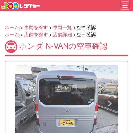
ホーム
>
車両を探す
>
車両一覧
> 空車確認
ホーム
>
店舗を探す
>
店舗詳細
> 空車確認
ホンダ N-VANの空車確認
Previous
Next