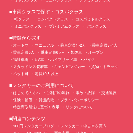
■車両クラスで探す：コスパクラス
軽クラス
コンパクトクラス
コスパミドルクラス
ミニバンクラス
プレミアムクラス
バンクラス
■特徴から探す
オートマ
マニュアル
乗車定員1~2人
乗車定員3~4人
乗車定員5人
乗車定員6人~
禁煙車
オープン
福祉車両
EV車
ハイブリッド車
バイク
スタッドレス装着車
キャンピングカー
貨物・トラック
ペット可
定員10人以上
■レンタカーのご利用について
はじめての方へ
ご利用の流れ
事故・故障
交通違反
保険・補償
貸渡約款
プライバシーポリシー
特定商取引法に基づく表示
リンクについて
■関連コンテンツ
100円レンタカーブログ
レンタカー・中古車を買う
まるっと１について
新車市場
リクルート