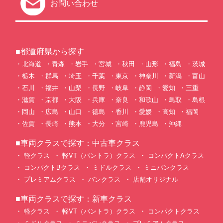
お問い合わせ
■都道府県から探す
北海道
青森
岩手
宮城
秋田
山形
福島
茨城
栃木
群馬
埼玉
千葉
東京
神奈川
新潟
富山
石川
福井
山梨
長野
岐阜
静岡
愛知
三重
滋賀
京都
大阪
兵庫
奈良
和歌山
鳥取
島根
岡山
広島
山口
徳島
香川
愛媛
高知
福岡
佐賀
長崎
熊本
大分
宮崎
鹿児島
沖縄
■車両クラスで探す：中古車クラス
軽クラス
軽VT（バントラ）クラス
コンパクトAクラス
コンパクトBクラス
ミドルクラス
ミニバンクラス
プレミアムクラス
バンクラス
店舗オリジナル
■車両クラスで探す：新車クラス
軽クラス
軽VT（バントラ）クラス
コンパクトクラス
ミドルクラス
ミニバンクラス
プレミアムクラス