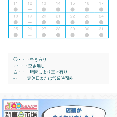
11
12
13
14
15
16
17
18
19
20
21
22
23
24
25
26
27
28
29
30
31
◯・・・空き有り
×・・・空き無し
△・・・時間により空き有り
-・・・定休日または営業時間外