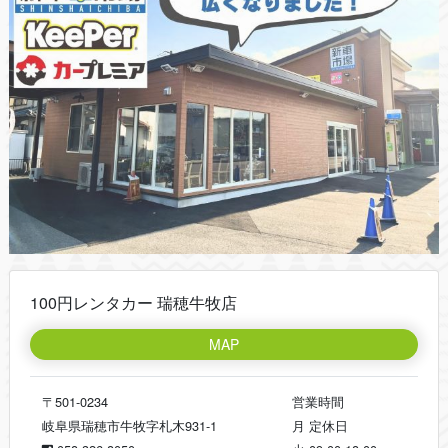
100円レンタカー 瑞穂牛牧店
MAP
〒501-0234
営業時間
岐阜県瑞穂市牛牧字札木931-1
月
定休日