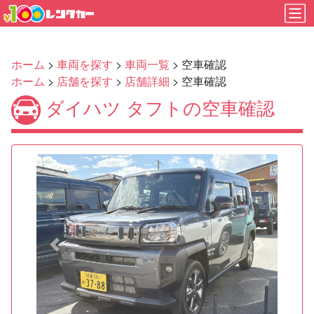
ホーム
>
車両を探す
>
車両一覧
> 空車確認
ホーム
>
店舗を探す
>
店舗詳細
> 空車確認
ダイハツ タフトの空車確認
Previous
Next