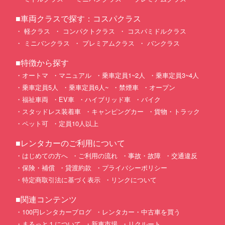
■車両クラスで探す：コスパクラス
軽クラス
コンパクトクラス
コスパミドルクラス
ミニバンクラス
プレミアムクラス
バンクラス
■特徴から探す
オートマ
マニュアル
乗車定員1~2人
乗車定員3~4人
乗車定員5人
乗車定員6人~
禁煙車
オープン
福祉車両
EV車
ハイブリッド車
バイク
スタッドレス装着車
キャンピングカー
貨物・トラック
ペット可
定員10人以上
■レンタカーのご利用について
はじめての方へ
ご利用の流れ
事故・故障
交通違反
保険・補償
貸渡約款
プライバシーポリシー
特定商取引法に基づく表示
リンクについて
■関連コンテンツ
100円レンタカーブログ
レンタカー・中古車を買う
まるっと１について
新車市場
リクルート