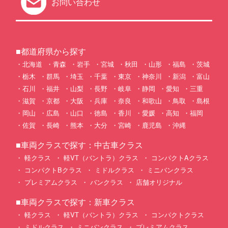
お問い合わせ
■都道府県から探す
北海道
青森
岩手
宮城
秋田
山形
福島
茨城
栃木
群馬
埼玉
千葉
東京
神奈川
新潟
富山
石川
福井
山梨
長野
岐阜
静岡
愛知
三重
滋賀
京都
大阪
兵庫
奈良
和歌山
鳥取
島根
岡山
広島
山口
徳島
香川
愛媛
高知
福岡
佐賀
長崎
熊本
大分
宮崎
鹿児島
沖縄
■車両クラスで探す：中古車クラス
軽クラス
軽VT（バントラ）クラス
コンパクトAクラス
コンパクトBクラス
ミドルクラス
ミニバンクラス
プレミアムクラス
バンクラス
店舗オリジナル
■車両クラスで探す：新車クラス
軽クラス
軽VT（バントラ）クラス
コンパクトクラス
ミドルクラス
ミニバンクラス
プレミアムクラス