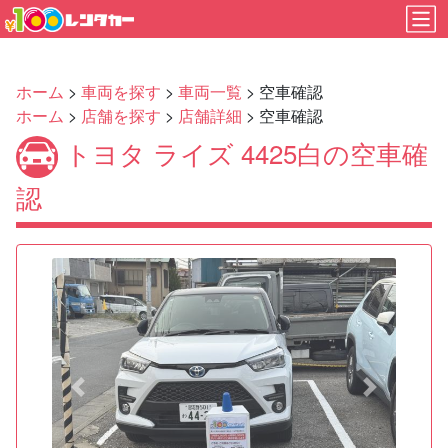
ホーム
>
車両を探す
>
車両一覧
> 空車確認
ホーム
>
店舗を探す
>
店舗詳細
> 空車確認
トヨタ ライズ 4425白の空車確
認
Previous
Next