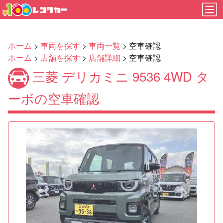
ホーム
>
車両を探す
>
車両一覧
> 空車確認
ホーム
>
店舗を探す
>
店舗詳細
> 空車確認
三菱 デリカミニ 9536 4WD タ
ーボの空車確認
Previous
Next