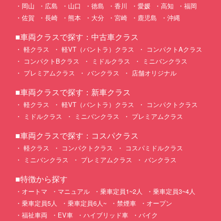
岡山
広島
山口
徳島
香川
愛媛
高知
福岡
佐賀
長崎
熊本
大分
宮崎
鹿児島
沖縄
■車両クラスで探す：中古車クラス
軽クラス
軽VT（バントラ）クラス
コンパクトAクラス
コンパクトBクラス
ミドルクラス
ミニバンクラス
プレミアムクラス
バンクラス
店舗オリジナル
■車両クラスで探す：新車クラス
軽クラス
軽VT（バントラ）クラス
コンパクトクラス
ミドルクラス
ミニバンクラス
プレミアムクラス
■車両クラスで探す：コスパクラス
軽クラス
コンパクトクラス
コスパミドルクラス
ミニバンクラス
プレミアムクラス
バンクラス
■特徴から探す
オートマ
マニュアル
乗車定員1~2人
乗車定員3~4人
乗車定員5人
乗車定員6人~
禁煙車
オープン
福祉車両
EV車
ハイブリッド車
バイク