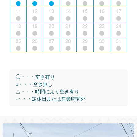
11
12
13
14
15
16
17
18
19
20
21
22
23
24
25
26
27
28
29
30
31
◯・・・空き有り
×・・・空き無し
△・・・時間により空き有り
-・・・定休日または営業時間外