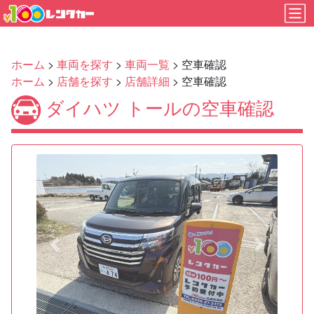
ホーム
>
車両を探す
>
車両一覧
> 空車確認
ホーム
>
店舗を探す
>
店舗詳細
> 空車確認
ダイハツ トールの空車確認
Previous
Next