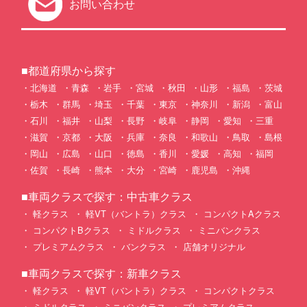
お問い合わせ
■都道府県から探す
北海道
青森
岩手
宮城
秋田
山形
福島
茨城
栃木
群馬
埼玉
千葉
東京
神奈川
新潟
富山
石川
福井
山梨
長野
岐阜
静岡
愛知
三重
滋賀
京都
大阪
兵庫
奈良
和歌山
鳥取
島根
岡山
広島
山口
徳島
香川
愛媛
高知
福岡
佐賀
長崎
熊本
大分
宮崎
鹿児島
沖縄
■車両クラスで探す：中古車クラス
軽クラス
軽VT（バントラ）クラス
コンパクトAクラス
コンパクトBクラス
ミドルクラス
ミニバンクラス
プレミアムクラス
バンクラス
店舗オリジナル
■車両クラスで探す：新車クラス
軽クラス
軽VT（バントラ）クラス
コンパクトクラス
ミドルクラス
ミニバンクラス
プレミアムクラス