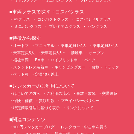
■車両クラスで探す：コスパクラス
軽クラス
コンパクトクラス
コスパミドルクラス
ミニバンクラス
プレミアムクラス
バンクラス
■特徴から探す
オートマ
マニュアル
乗車定員1~2人
乗車定員3~4人
乗車定員5人
乗車定員6人~
禁煙車
オープン
福祉車両
EV車
ハイブリッド車
バイク
スタッドレス装着車
キャンピングカー
貨物・トラック
ペット可
定員10人以上
■レンタカーのご利用について
はじめての方へ
ご利用の流れ
事故・故障
交通違反
保険・補償
貸渡約款
プライバシーポリシー
特定商取引法に基づく表示
リンクについて
■関連コンテンツ
100円レンタカーブログ
レンタカー・中古車を買う
まるっと１について
新車市場
リクルート