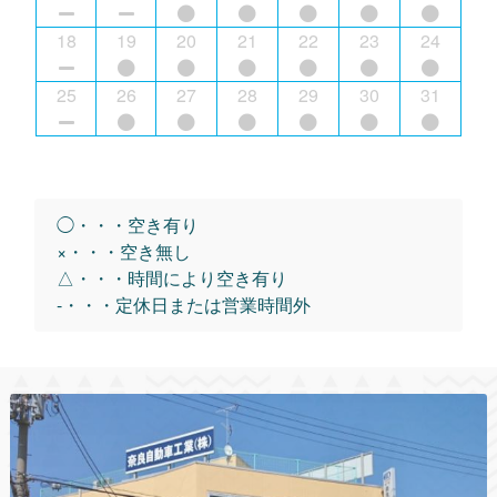
18
19
20
21
22
23
24
25
26
27
28
29
30
31
◯・・・空き有り
×・・・空き無し
△・・・時間により空き有り
-・・・定休日または営業時間外