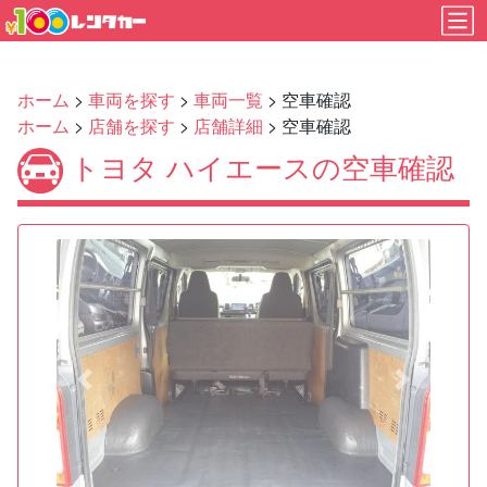
ホーム
>
車両を探す
>
車両一覧
> 空車確認
ホーム
>
店舗を探す
>
店舗詳細
> 空車確認
トヨタ ハイエースの空車確認
Previous
Next