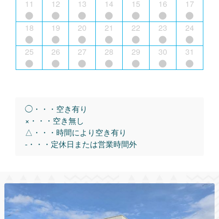
11
12
13
14
15
16
17
18
19
20
21
22
23
24
25
26
27
28
29
30
31
◯・・・空き有り
×・・・空き無し
△・・・時間により空き有り
-・・・定休日または営業時間外