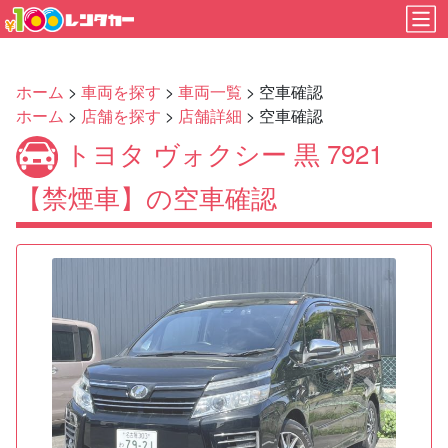
ホーム
>
車両を探す
>
車両一覧
> 空車確認
ホーム
>
店舗を探す
>
店舗詳細
> 空車確認
トヨタ ヴォクシー 黒 7921
【禁煙車】の空車確認
Previous
Next