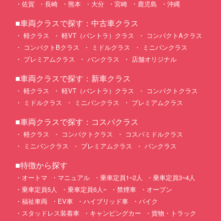
佐賀
長崎
熊本
大分
宮崎
鹿児島
沖縄
■車両クラスで探す：中古車クラス
軽クラス
軽VT（バントラ）クラス
コンパクトAクラス
コンパクトBクラス
ミドルクラス
ミニバンクラス
プレミアムクラス
バンクラス
店舗オリジナル
■車両クラスで探す：新車クラス
軽クラス
軽VT（バントラ）クラス
コンパクトクラス
ミドルクラス
ミニバンクラス
プレミアムクラス
■車両クラスで探す：コスパクラス
軽クラス
コンパクトクラス
コスパミドルクラス
ミニバンクラス
プレミアムクラス
バンクラス
■特徴から探す
オートマ
マニュアル
乗車定員1~2人
乗車定員3~4人
乗車定員5人
乗車定員6人~
禁煙車
オープン
福祉車両
EV車
ハイブリッド車
バイク
スタッドレス装着車
キャンピングカー
貨物・トラック