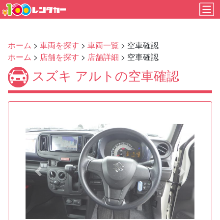
ホーム
>
車両を探す
>
車両一覧
> 空車確認
ホーム
>
店舗を探す
>
店舗詳細
> 空車確認
スズキ アルトの空車確認
Previous
Next