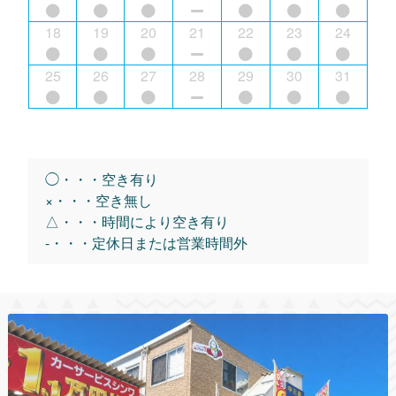
18
19
20
21
22
23
24
25
26
27
28
29
30
31
◯・・・空き有り
×・・・空き無し
△・・・時間により空き有り
-・・・定休日または営業時間外