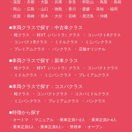
滋賀
京都
大阪
兵庫
奈良
和歌山
鳥取
島根
岡山
広島
山口
徳島
香川
愛媛
高知
福岡
佐賀
長崎
熊本
大分
宮崎
鹿児島
沖縄
■車両クラスで探す：中古車クラス
軽クラス
軽VT（バントラ）クラス
コンパクトAクラス
コンパクトBクラス
ミドルクラス
ミニバンクラス
プレミアムクラス
バンクラス
店舗オリジナル
■車両クラスで探す：新車クラス
軽クラス
軽VT（バントラ）クラス
コンパクトクラス
ミドルクラス
ミニバンクラス
プレミアムクラス
■車両クラスで探す：コスパクラス
軽クラス
コンパクトクラス
コスパミドルクラス
ミニバンクラス
プレミアムクラス
バンクラス
■特徴から探す
オートマ
マニュアル
乗車定員1~2人
乗車定員3~4人
乗車定員5人
乗車定員6人~
禁煙車
オープン