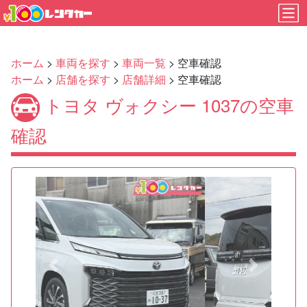
ホーム
>
車両を探す
>
車両一覧
> 空車確認
ホーム
>
店舗を探す
>
店舗詳細
> 空車確認
トヨタ ヴォクシー 1037の空車
確認
Previous
Next