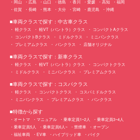
岡山
広島
山口
徳島
香川
愛媛
高知
福岡
佐賀
長崎
熊本
大分
宮崎
鹿児島
沖縄
■車両クラスで探す：中古車クラス
軽クラス
軽VT（バントラ）クラス
コンパクトAクラス
コンパクトBクラス
ミドルクラス
ミニバンクラス
プレミアムクラス
バンクラス
店舗オリジナル
■車両クラスで探す：新車クラス
軽クラス
軽VT（バントラ）クラス
コンパクトクラス
ミドルクラス
ミニバンクラス
プレミアムクラス
■車両クラスで探す：コスパクラス
軽クラス
コンパクトクラス
コスパミドルクラス
ミニバンクラス
プレミアムクラス
バンクラス
■特徴から探す
オートマ
マニュアル
乗車定員1~2人
乗車定員3~4人
乗車定員5人
乗車定員6人~
禁煙車
オープン
福祉車両
EV車
ハイブリッド車
バイク