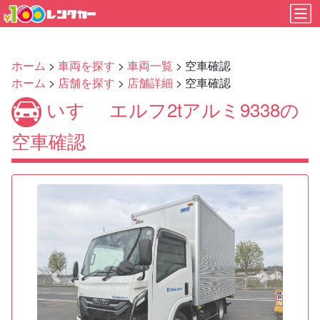
ホーム
>
車両を探す
>
車両一覧
> 空車確認
ホーム
>
店舗を探す
>
店舗詳細
> 空車確認
いすゞ エルフ2tアルミ9338の
空車確認
Previous
Next