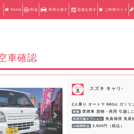
Home
料金
車両を探す
店舗を探す
ご利用ガイド
認
認
の空車確認
スズキ キャリ-
2人乗り オートマ 660cc ガソリ
禁煙車 貨物・商用 引越しに
特徴
Next
免責補償 免責
利用可能オプション
3,800円（税込）
24時間料金