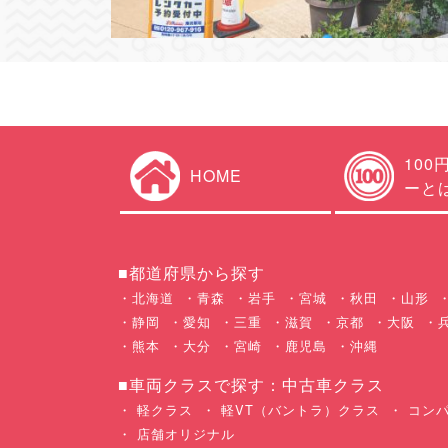
100
HOME
ーと
■都道府県から探す
北海道
青森
岩手
宮城
秋田
山形
静岡
愛知
三重
滋賀
京都
大阪
熊本
大分
宮崎
鹿児島
沖縄
■車両クラスで探す：中古車クラス
軽クラス
軽VT（バントラ）クラス
コンパ
店舗オリジナル