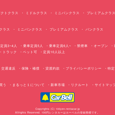
クトクラス
ミドルクラス
ミニバンクラス
プレミアムクラ
クラス
ミニバンクラス
プレミアムクラス
バンクラス
定員3~4人
乗車定員5人
乗車定員6人~
禁煙車
オープン
・トラック
ペット可
定員10人以上
交通違反
保険・補償
貸渡約款
プライバシーポリシー
特定
買う
まるっと１について
新車市場
リクルート
サイトマッ
Copyrights (C) 100yen-rentacar.jp
Allrights Reserved. 100円レンタカーはカーベルの登録商標です。