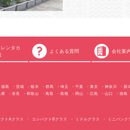
円レンタカ
よくある質問
会社案
は
福島
茨城
栃木
群馬
埼玉
千葉
東京
神奈川
新
兵庫
奈良
和歌山
鳥取
島根
岡山
広島
山口
徳島
クトAクラス
コンパクトBクラス
ミドルクラス
ミニバンク