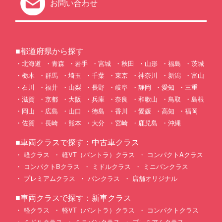
お問い合わせ
■都道府県から探す
北海道
青森
岩手
宮城
秋田
山形
福島
茨城
栃木
群馬
埼玉
千葉
東京
神奈川
新潟
富山
石川
福井
山梨
長野
岐阜
静岡
愛知
三重
滋賀
京都
大阪
兵庫
奈良
和歌山
鳥取
島根
岡山
広島
山口
徳島
香川
愛媛
高知
福岡
佐賀
長崎
熊本
大分
宮崎
鹿児島
沖縄
■車両クラスで探す：中古車クラス
軽クラス
軽VT（バントラ）クラス
コンパクトAクラス
コンパクトBクラス
ミドルクラス
ミニバンクラス
プレミアムクラス
バンクラス
店舗オリジナル
■車両クラスで探す：新車クラス
軽クラス
軽VT（バントラ）クラス
コンパクトクラス
ミドルクラス
ミニバンクラス
プレミアムクラス