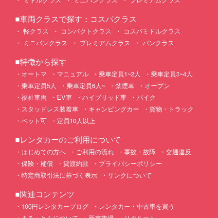
■車両クラスで探す：コスパクラス
軽クラス
コンパクトクラス
コスパミドルクラス
ミニバンクラス
プレミアムクラス
バンクラス
■特徴から探す
オートマ
マニュアル
乗車定員1~2人
乗車定員3~4人
乗車定員5人
乗車定員6人~
禁煙車
オープン
福祉車両
EV車
ハイブリッド車
バイク
スタッドレス装着車
キャンピングカー
貨物・トラック
ペット可
定員10人以上
■レンタカーのご利用について
はじめての方へ
ご利用の流れ
事故・故障
交通違反
保険・補償
貸渡約款
プライバシーポリシー
特定商取引法に基づく表示
リンクについて
■関連コンテンツ
100円レンタカーブログ
レンタカー・中古車を買う
まるっと１について
新車市場
リクルート