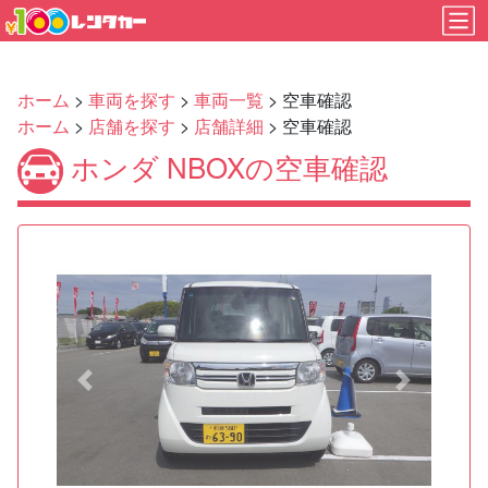
ホーム
>
車両を探す
>
車両一覧
> 空車確認
ホーム
>
店舗を探す
>
店舗詳細
> 空車確認
ホンダ NBOXの空車確認
Previous
Next