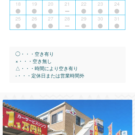
18
19
20
21
22
23
24
25
26
27
28
29
30
31
◯・・・空き有り
×・・・空き無し
△・・・時間により空き有り
-・・・定休日または営業時間外