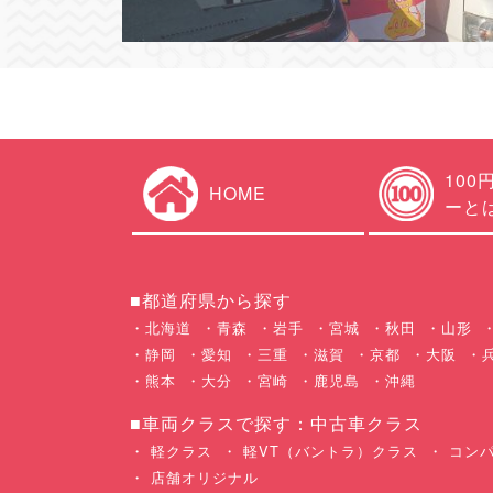
100
HOME
ーと
■都道府県から探す
北海道
青森
岩手
宮城
秋田
山形
静岡
愛知
三重
滋賀
京都
大阪
熊本
大分
宮崎
鹿児島
沖縄
■車両クラスで探す：中古車クラス
軽クラス
軽VT（バントラ）クラス
コンパ
店舗オリジナル