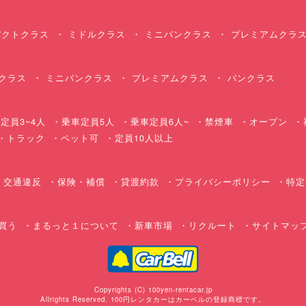
クトクラス
ミドルクラス
ミニバンクラス
プレミアムクラ
クラス
ミニバンクラス
プレミアムクラス
バンクラス
定員3~4人
乗車定員5人
乗車定員6人~
禁煙車
オープン
・トラック
ペット可
定員10人以上
交通違反
保険・補償
貸渡約款
プライバシーポリシー
特定
買う
まるっと１について
新車市場
リクルート
サイトマッ
Copyrights (C) 100yen-rentacar.jp
Allrights Reserved. 100円レンタカーはカーベルの登録商標です。