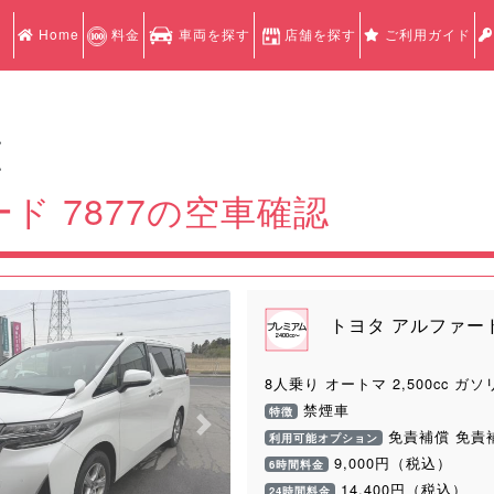
Home
料金
車両を探す
店舗を探す
ご利用ガイド
認
認
ド 7877の空車確認
トヨタ アルファード 
8人乗り オートマ 2,500cc ガソ
禁煙車
特徴
Next
免責補償 免責
利用可能オプション
9,000円（税込）
6時間料金
14,400円（税込）
24時間料金