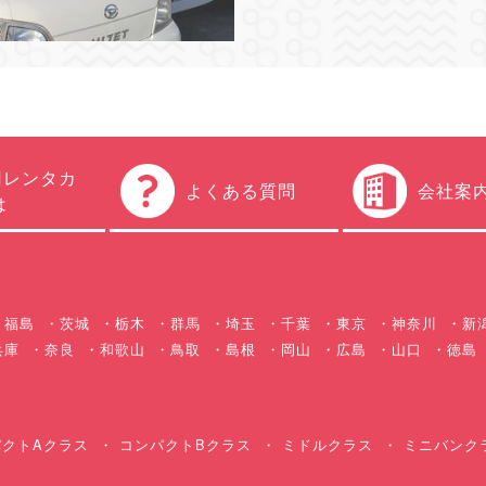
円レンタカ
よくある質問
会社案
は
福島
茨城
栃木
群馬
埼玉
千葉
東京
神奈川
新
兵庫
奈良
和歌山
鳥取
島根
岡山
広島
山口
徳島
クトAクラス
コンパクトBクラス
ミドルクラス
ミニバンク