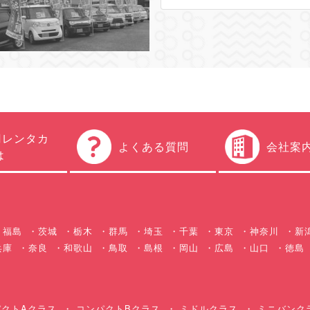
円レンタカ
よくある質問
会社案
は
福島
茨城
栃木
群馬
埼玉
千葉
東京
神奈川
新
兵庫
奈良
和歌山
鳥取
島根
岡山
広島
山口
徳島
クトAクラス
コンパクトBクラス
ミドルクラス
ミニバンク