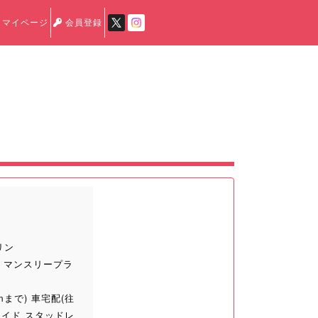
マイページ
会員登録
リン
 マンスリープラ
mまで) 車宅配(往
ワイド スタッドレ