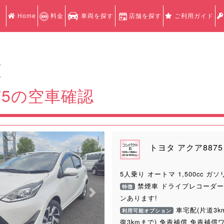
Home
料金
車両を探す
店舗を探す
ご利用ガイド
認
認
75の空車確認
トヨタ アクア8875
5人乗り オートマ 1,500cc ガソ
禁煙車 ドライブレコーダー
特徴
Next
ンあります!
車宅配(片道3k
利用可能オプション
復3kmまで) 免責補償 免責補償