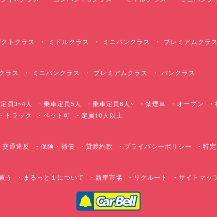
クトクラス
ミドルクラス
ミニバンクラス
プレミアムクラ
クラス
ミニバンクラス
プレミアムクラス
バンクラス
定員3~4人
乗車定員5人
乗車定員6人~
禁煙車
オープン
・トラック
ペット可
定員10人以上
交通違反
保険・補償
貸渡約款
プライバシーポリシー
特定
買う
まるっと１について
新車市場
リクルート
サイトマッ