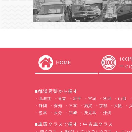
100
HOME
ーと
■都道府県から探す
北海道
青森
岩手
宮城
秋田
山形
静岡
愛知
三重
滋賀
京都
大阪
熊本
大分
宮崎
鹿児島
沖縄
■車両クラスで探す：中古車クラス
軽クラス
軽VT（バントラ）クラス
コンパ