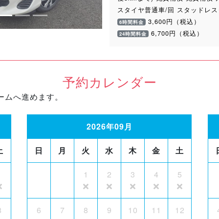
スタイヤ普通車/回 スタッドレ
3,600円（税込）
6時間料金
6,700円（税込）
24時間料金
予約カレンダー
ームへ進めます。
2026年09月
土
日
月
火
水
木
金
土
1
1
2
3
4
5
8
6
7
8
9
10
11
12