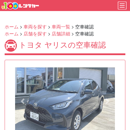
ホーム
>
車両を探す
>
車両一覧
> 空車確認
ホーム
>
店舗を探す
>
店舗詳細
> 空車確認
トヨタ ヤリスの空車確認
Previous
Next