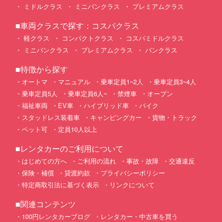
ミドルクラス
ミニバンクラス
プレミアムクラス
■車両クラスで探す：コスパクラス
軽クラス
コンパクトクラス
コスパミドルクラス
ミニバンクラス
プレミアムクラス
バンクラス
■特徴から探す
オートマ
マニュアル
乗車定員1~2人
乗車定員3~4人
乗車定員5人
乗車定員6人~
禁煙車
オープン
福祉車両
EV車
ハイブリッド車
バイク
スタッドレス装着車
キャンピングカー
貨物・トラック
ペット可
定員10人以上
■レンタカーのご利用について
はじめての方へ
ご利用の流れ
事故・故障
交通違反
保険・補償
貸渡約款
プライバシーポリシー
特定商取引法に基づく表示
リンクについて
■関連コンテンツ
100円レンタカーブログ
レンタカー・中古車を買う