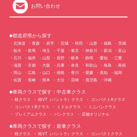
お問い合わせ
■都道府県から探す
北海道
青森
岩手
宮城
秋田
山形
福島
茨城
栃木
群馬
埼玉
千葉
東京
神奈川
新潟
富山
石川
福井
山梨
長野
岐阜
静岡
愛知
三重
滋賀
京都
大阪
兵庫
奈良
和歌山
鳥取
島根
岡山
広島
山口
徳島
香川
愛媛
高知
福岡
佐賀
長崎
熊本
大分
宮崎
鹿児島
沖縄
■車両クラスで探す：中古車クラス
軽クラス
軽VT（バントラ）クラス
コンパクトAクラス
コンパクトBクラス
ミドルクラス
ミニバンクラス
プレミアムクラス
バンクラス
店舗オリジナル
■車両クラスで探す：新車クラス
軽クラス
軽VT（バントラ）クラス
コンパクトクラス