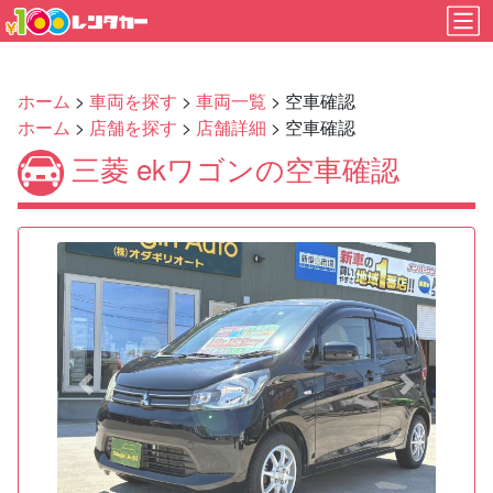
ホーム
>
車両を探す
>
車両一覧
> 空車確認
ホーム
>
店舗を探す
>
店舗詳細
> 空車確認
三菱 ekワゴンの空車確認
Previous
Next