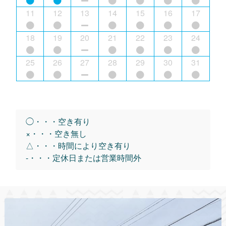
11
12
13
14
15
16
17
18
19
20
21
22
23
24
25
26
27
28
29
30
31
◯・・・空き有り
×・・・空き無し
△・・・時間により空き有り
-・・・定休日または営業時間外