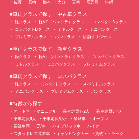
佐賀
長崎
熊本
大分
宮崎
鹿児島
沖縄
■車両クラスで探す：中古車クラス
軽クラス
軽VT（バントラ）クラス
コンパクトAクラス
コンパクトBクラス
ミドルクラス
ミニバンクラス
プレミアムクラス
バンクラス
店舗オリジナル
■車両クラスで探す：新車クラス
軽クラス
軽VT（バントラ）クラス
コンパクトクラス
ミドルクラス
ミニバンクラス
プレミアムクラス
■車両クラスで探す：コスパクラス
軽クラス
コンパクトクラス
コスパミドルクラス
ミニバンクラス
プレミアムクラス
バンクラス
■特徴から探す
オートマ
マニュアル
乗車定員1~2人
乗車定員3~4人
乗車定員5人
乗車定員6人~
禁煙車
オープン
福祉車両
EV車
ハイブリッド車
バイク
スタッドレス装着車
キャンピングカー
貨物・トラック