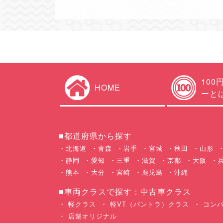
100
HOME
ーと
■都道府県から探す
北海道
青森
岩手
宮城
秋田
山形
静岡
愛知
三重
滋賀
京都
大阪
熊本
大分
宮崎
鹿児島
沖縄
■車両クラスで探す：中古車クラス
軽クラス
軽VT（バントラ）クラス
コンパ
店舗オリジナル