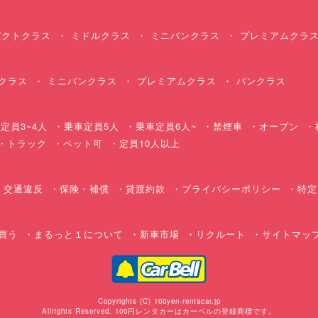
クトクラス
ミドルクラス
ミニバンクラス
プレミアムクラ
クラス
ミニバンクラス
プレミアムクラス
バンクラス
定員3~4人
乗車定員5人
乗車定員6人~
禁煙車
オープン
・トラック
ペット可
定員10人以上
交通違反
保険・補償
貸渡約款
プライバシーポリシー
特定
買う
まるっと１について
新車市場
リクルート
サイトマッ
Copyrights (C) 100yen-rentacar.jp
Allrights Reserved. 100円レンタカーはカーベルの登録商標です。