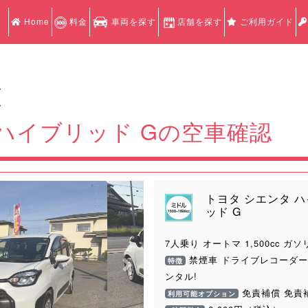
Home
料金
車両を探す
店舗を探す
ご利用ガイド
認
認
ハイブリッド Gの空車確認
トヨタ シエンタ 
ッド G
7人乗り オートマ 1,500cc ガソ
禁煙車 ドライブレコーダー
特徴
Next
ンタル!
免責補償 免責
利用可能オプション