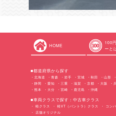
100
HOME
ーと
■都道府県から探す
北海道
青森
岩手
宮城
秋田
山形
静岡
愛知
三重
滋賀
京都
大阪
熊本
大分
宮崎
鹿児島
沖縄
■車両クラスで探す：中古車クラス
軽クラス
軽VT（バントラ）クラス
コンパ
店舗オリジナル