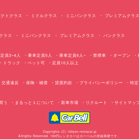
クトクラス
ミドルクラス
ミニバンクラス
プレミアムクラ
クラス
ミニバンクラス
プレミアムクラス
バンクラス
定員3~4人
乗車定員5人
乗車定員6人~
禁煙車
オープン
・トラック
ペット可
定員10人以上
交通違反
保険・補償
貸渡約款
プライバシーポリシー
特定
買う
まるっと１について
新車市場
リクルート
サイトマッ
Copyrights (C) 100yen-rentacar.jp
Allrights Reserved. 100円レンタカーはカーベルの登録商標です。