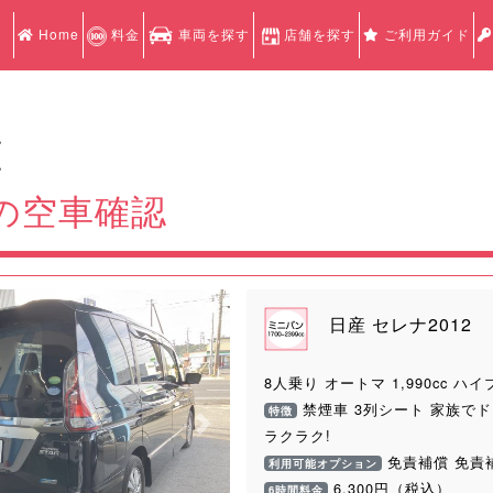
Home
料金
車両を探す
店舗を探す
ご利用ガイド
認
認
2の空車確認
日産 セレナ2012
8人乗り オートマ 1,990cc ハ
禁煙車 3列シート 家族でド
特徴
Next
ラクラク!
免責補償 免責
利用可能オプション
6,300円（税込）
6時間料金