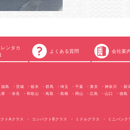
円レンタカ
よくある質問
会社案
は
福島
茨城
栃木
群馬
埼玉
千葉
東京
神奈川
新
兵庫
奈良
和歌山
鳥取
島根
岡山
広島
山口
徳島
クトAクラス
コンパクトBクラス
ミドルクラス
ミニバンク