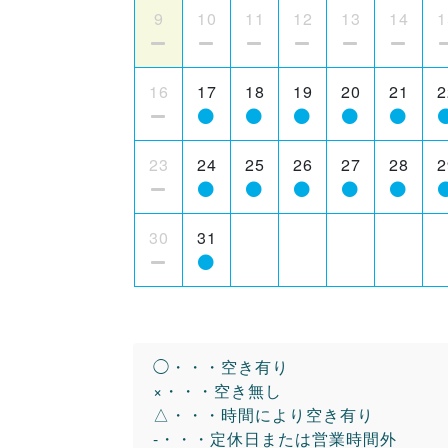
9
10
11
12
13
14
1
16
17
18
19
20
21
2
23
24
25
26
27
28
2
30
31
◯・・・空き有り
×・・・空き無し
△・・・時間により空き有り
-・・・定休日または営業時間外