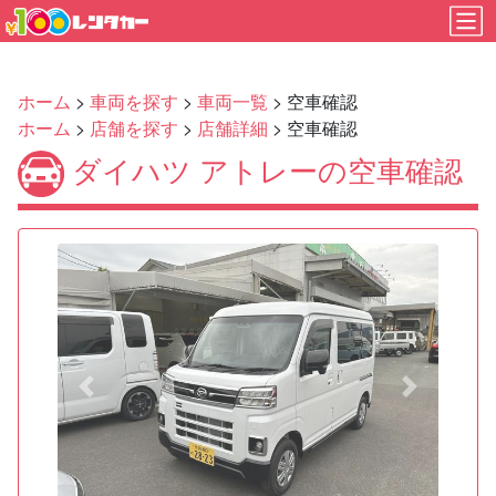
ホーム
>
車両を探す
>
車両一覧
> 空車確認
ホーム
>
店舗を探す
>
店舗詳細
> 空車確認
ダイハツ アトレーの空車確認
Previous
Next