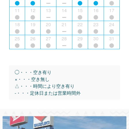
11
12
13
14
15
16
17
18
19
20
21
22
23
24
25
26
27
28
29
30
31
◯・・・空き有り
×・・・空き無し
△・・・時間により空き有り
-・・・定休日または営業時間外