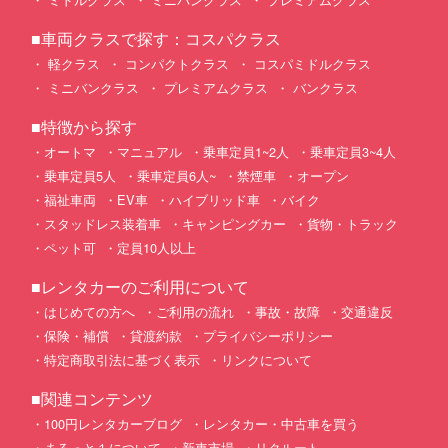
■車両クラスで探す：コスパクラス
軽クラス
コンパクトクラス
コスパミドルクラス
ミニバンクラス
プレミアムクラス
バンクラス
■特徴から探す
オートマ
マニュアル
乗車定員1~2人
乗車定員3~4人
乗車定員5人
乗車定員6人~
禁煙車
オープン
福祉車両
EV車
ハイブリッド車
バイク
スタッドレス装着車
キャンピングカー
貨物・トラック
ペット可
定員10人以上
■レンタカーのご利用について
はじめての方へ
ご利用の流れ
事故・故障
交通違反
保険・補償
貸渡約款
プライバシーポリシー
特定商取引法に基づく表示
リンクについて
■関連コンテンツ
100円レンタカーブログ
レンタカー・中古車を買う
まるっと１について
新車市場
リクルート