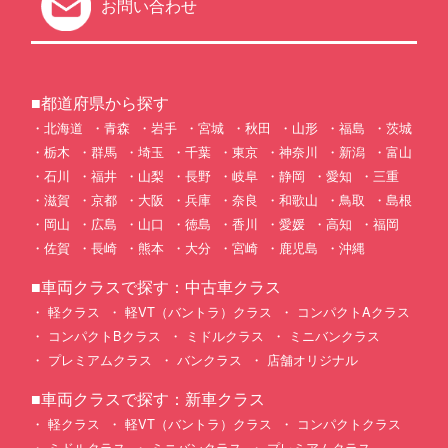
お問い合わせ
■都道府県から探す
北海道
青森
岩手
宮城
秋田
山形
福島
茨城
栃木
群馬
埼玉
千葉
東京
神奈川
新潟
富山
石川
福井
山梨
長野
岐阜
静岡
愛知
三重
滋賀
京都
大阪
兵庫
奈良
和歌山
鳥取
島根
岡山
広島
山口
徳島
香川
愛媛
高知
福岡
佐賀
長崎
熊本
大分
宮崎
鹿児島
沖縄
■車両クラスで探す：中古車クラス
軽クラス
軽VT（バントラ）クラス
コンパクトAクラス
コンパクトBクラス
ミドルクラス
ミニバンクラス
プレミアムクラス
バンクラス
店舗オリジナル
■車両クラスで探す：新車クラス
軽クラス
軽VT（バントラ）クラス
コンパクトクラス
ミドルクラス
ミニバンクラス
プレミアムクラス