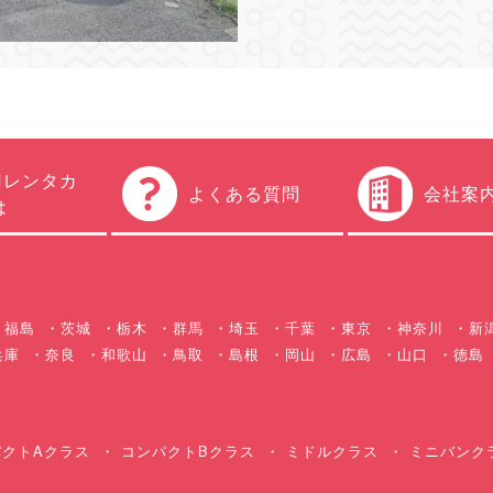
円レンタカ
よくある質問
会社案
は
福島
茨城
栃木
群馬
埼玉
千葉
東京
神奈川
新
兵庫
奈良
和歌山
鳥取
島根
岡山
広島
山口
徳島
クトAクラス
コンパクトBクラス
ミドルクラス
ミニバンク