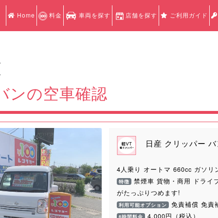
Home
料金
車両を探す
店舗を探す
ご利用ガイド
認
認
 バンの空車確認
日産 クリッパー バ
4人乗り オートマ 660cc ガソリ
禁煙車 貨物・商用 ドライ
特徴
Next
がたっぷりつめます!
免責補償 免責
利用可能オプション
4,000円（税込）
6時間料金