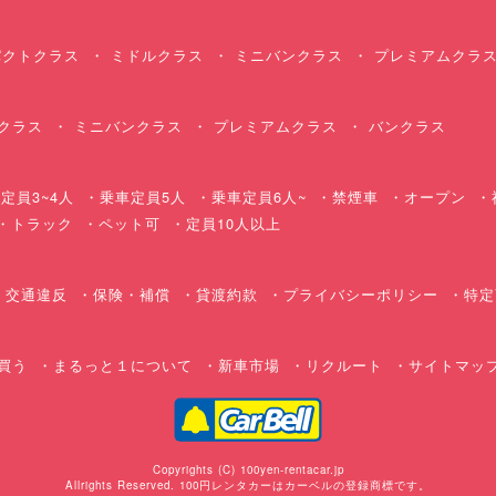
クトクラス
ミドルクラス
ミニバンクラス
プレミアムクラ
クラス
ミニバンクラス
プレミアムクラス
バンクラス
定員3~4人
乗車定員5人
乗車定員6人~
禁煙車
オープン
・トラック
ペット可
定員10人以上
交通違反
保険・補償
貸渡約款
プライバシーポリシー
特定
買う
まるっと１について
新車市場
リクルート
サイトマッ
Copyrights (C) 100yen-rentacar.jp
Allrights Reserved. 100円レンタカーはカーベルの登録商標です。