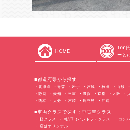
100
HOME
ーと
■都道府県から探す
北海道
青森
岩手
宮城
秋田
山形
静岡
愛知
三重
滋賀
京都
大阪
熊本
大分
宮崎
鹿児島
沖縄
■車両クラスで探す：中古車クラス
軽クラス
軽VT（バントラ）クラス
コンパ
店舗オリジナル