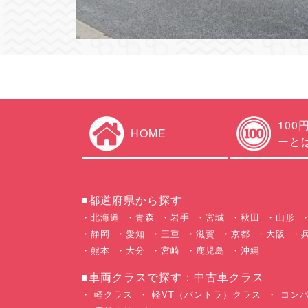
100
HOME
ーと
■都道府県から探す
北海道
青森
岩手
宮城
秋田
山形
静岡
愛知
三重
滋賀
京都
大阪
熊本
大分
宮崎
鹿児島
沖縄
■車両クラスで探す：中古車クラス
軽クラス
軽VT（バントラ）クラス
コンパ