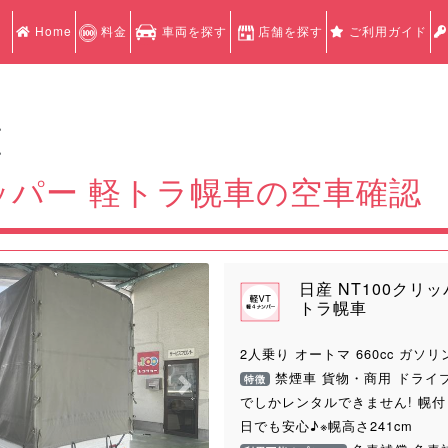
Home
料金
車両を探す
店舗を探す
ご利用ガイド
認
認
リッパー 軽トラ幌車の空車確認
日産 NT100クリッ
トラ幌車
2人乗り オートマ 660cc ガソリ
禁煙車 貨物・商用 ドライ
特徴
Next
でしかレンタルできません! 幌
日でも安心♪※幌高さ241cm