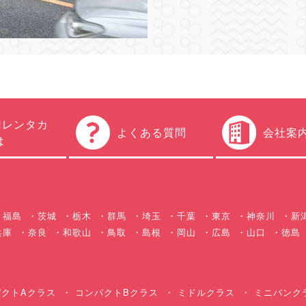
円レンタカ
よくある質問
会社案
は
福島
茨城
栃木
群馬
埼玉
千葉
東京
神奈川
新
兵庫
奈良
和歌山
鳥取
島根
岡山
広島
山口
徳島
クトAクラス
コンパクトBクラス
ミドルクラス
ミニバンク