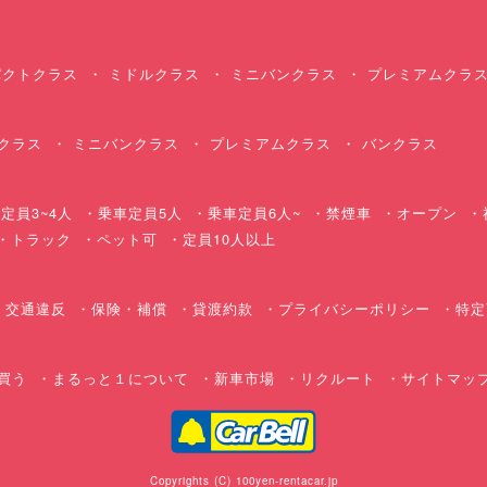
クトクラス
ミドルクラス
ミニバンクラス
プレミアムクラ
クラス
ミニバンクラス
プレミアムクラス
バンクラス
定員3~4人
乗車定員5人
乗車定員6人~
禁煙車
オープン
・トラック
ペット可
定員10人以上
交通違反
保険・補償
貸渡約款
プライバシーポリシー
特定
買う
まるっと１について
新車市場
リクルート
サイトマッ
Copyrights (C) 100yen-rentacar.jp