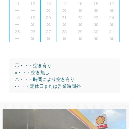
11
12
13
14
15
16
17
18
19
20
21
22
23
24
25
26
27
28
29
30
31
◯・・・空き有り
×・・・空き無し
△・・・時間により空き有り
-・・・定休日または営業時間外