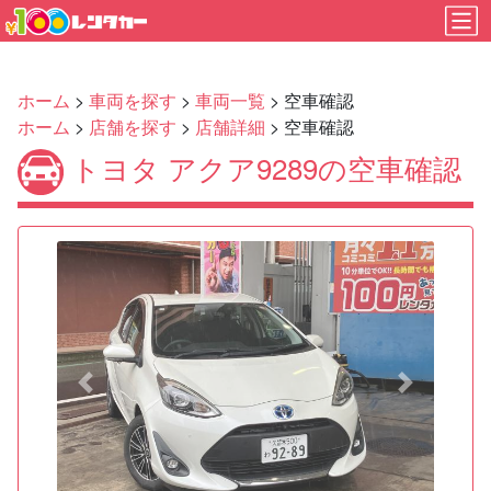
ホーム
>
車両を探す
>
車両一覧
> 空車確認
ホーム
>
店舗を探す
>
店舗詳細
> 空車確認
トヨタ アクア9289の空車確認
Previous
Next