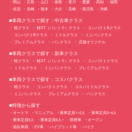
岡山
広島
山口
徳島
香川
愛媛
高知
福岡
佐賀
長崎
熊本
大分
宮崎
鹿児島
沖縄
■車両クラスで探す：中古車クラス
軽クラス
軽VT（バントラ）クラス
コンパクトAクラス
コンパクトBクラス
ミドルクラス
ミニバンクラス
プレミアムクラス
バンクラス
店舗オリジナル
■車両クラスで探す：新車クラス
軽クラス
軽VT（バントラ）クラス
コンパクトクラス
ミドルクラス
ミニバンクラス
プレミアムクラス
■車両クラスで探す：コスパクラス
軽クラス
コンパクトクラス
コスパミドルクラス
ミニバンクラス
プレミアムクラス
バンクラス
■特徴から探す
オートマ
マニュアル
乗車定員1~2人
乗車定員3~4人
乗車定員5人
乗車定員6人~
禁煙車
オープン
福祉車両
EV車
ハイブリッド車
バイク