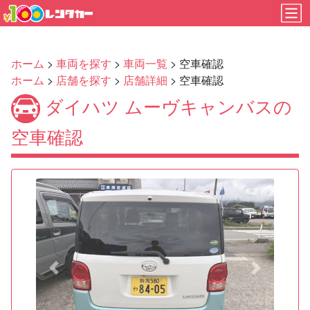
ホーム
>
車両を探す
>
車両一覧
> 空車確認
ホーム
>
店舗を探す
>
店舗詳細
> 空車確認
ダイハツ ムーヴキャンバスの
空車確認
Previous
Next