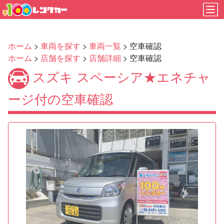
ホーム
>
車両を探す
>
車両一覧
> 空車確認
ホーム
>
店舗を探す
>
店舗詳細
> 空車確認
スズキ スペーシア★エネチャ
ージ付の空車確認
Previous
Next