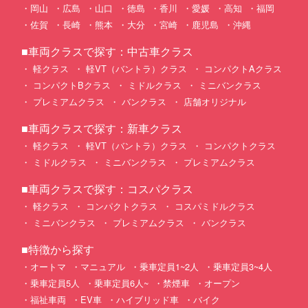
岡山
広島
山口
徳島
香川
愛媛
高知
福岡
佐賀
長崎
熊本
大分
宮崎
鹿児島
沖縄
■車両クラスで探す：中古車クラス
軽クラス
軽VT（バントラ）クラス
コンパクトAクラス
コンパクトBクラス
ミドルクラス
ミニバンクラス
プレミアムクラス
バンクラス
店舗オリジナル
■車両クラスで探す：新車クラス
軽クラス
軽VT（バントラ）クラス
コンパクトクラス
ミドルクラス
ミニバンクラス
プレミアムクラス
■車両クラスで探す：コスパクラス
軽クラス
コンパクトクラス
コスパミドルクラス
ミニバンクラス
プレミアムクラス
バンクラス
■特徴から探す
オートマ
マニュアル
乗車定員1~2人
乗車定員3~4人
乗車定員5人
乗車定員6人~
禁煙車
オープン
福祉車両
EV車
ハイブリッド車
バイク